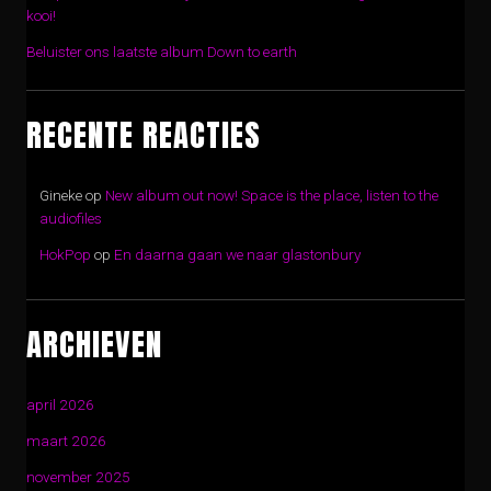
kooi!
Beluister ons laatste album Down to earth
RECENTE REACTIES
Gineke
op
New album out now! Space is the place, listen to the
audiofiles
HokPop
op
En daarna gaan we naar glastonbury
ARCHIEVEN
april 2026
maart 2026
november 2025