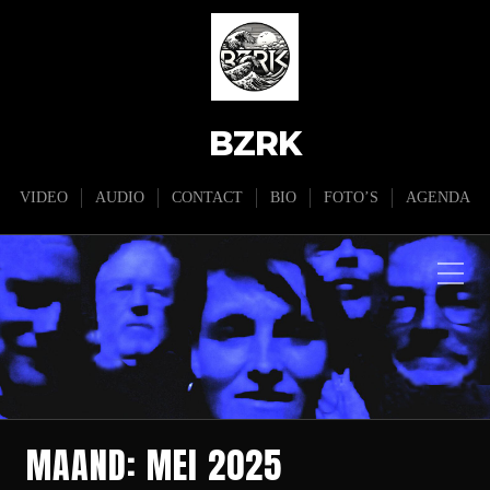
BZRK
VIDEO
AUDIO
CONTACT
BIO
FOTO’S
AGENDA
MAAND:
MEI 2025