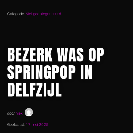
Categorie:
Niet gecategoriseerd
BEZERK WAS OP
SPRINGPOP IN
DELFZIJL
door
niek
Geplaatst:
17 mei 2025