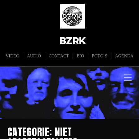
BZRK
VIDEO
AUDIO
CONTACT
BIO
FOTO’S
AGENDA
CATEGORIE:
NIET