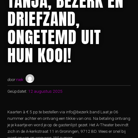
TANJA, BEZERK EN
DRIEFZAND,
ONGETEMD UIT
HUN KOOI!
door
niek
Geüpdatet:
12 augustus 2025
Kaarten à € 5 pp.te bestellen via info@bezerk.band Laat je 06
nummer achter en ontvang een tikkie van ons. Na betaling ontvang
je je kaartje en word je op de gastenlijst gezet. Het A-Theater bevindt
zich in de A-kerkstraat 11 in Groningen, 9712 BD. Wees er snel bij
want op=op en weg-weg. Wil je meer …