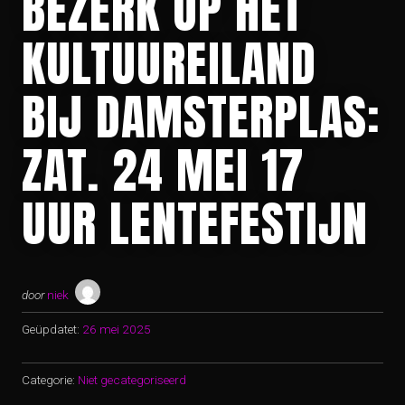
BEZERK OP HET
KULTUUREILAND
BIJ DAMSTERPLAS:
ZAT. 24 MEI 17
UUR LENTEFESTIJN
door
niek
Geüpdatet:
26 mei 2025
Categorie:
Niet gecategoriseerd