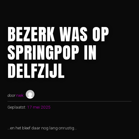
BEZERK WAS OP
SPRINGPOP IN
DELFZIJL
door
niek
Geplaatst:
17 mei 2025
…en het bleef daar nog lang onrustig…