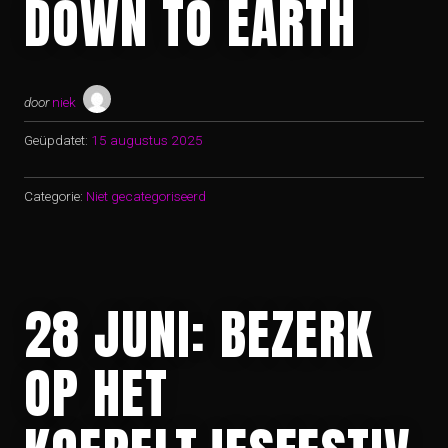
DOWN TO EARTH
door
niek
Geüpdatet:
15 augustus 2025
Categorie:
Niet gecategoriseerd
28 JUNI: BEZERK
OP HET