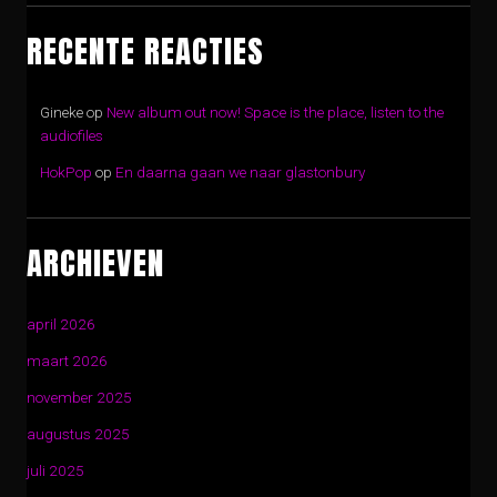
RECENTE REACTIES
Gineke
op
New album out now! Space is the place, listen to the
audiofiles
HokPop
op
En daarna gaan we naar glastonbury
ARCHIEVEN
april 2026
maart 2026
november 2025
augustus 2025
juli 2025