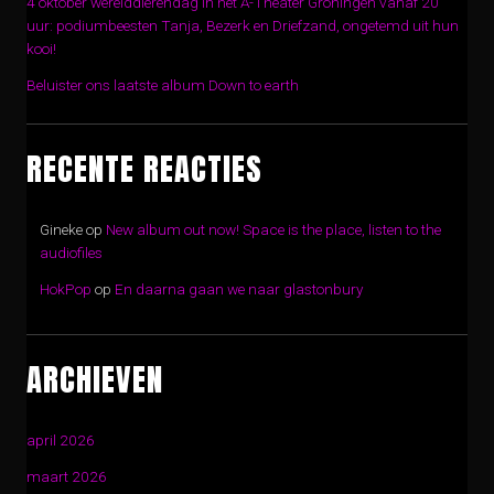
4 oktober werelddierendag in het A-Theater Groningen vanaf 20
uur: podiumbeesten Tanja, Bezerk en Driefzand, ongetemd uit hun
kooi!
Beluister ons laatste album Down to earth
RECENTE REACTIES
Gineke
op
New album out now! Space is the place, listen to the
audiofiles
HokPop
op
En daarna gaan we naar glastonbury
ARCHIEVEN
april 2026
maart 2026