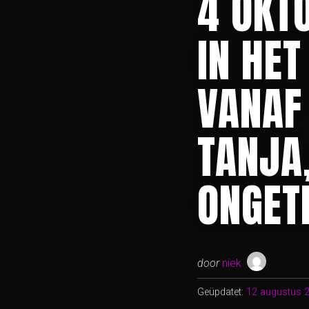
4 OKT
IN HE
VANAF
TANJA,
ONGET
door
niek
Geüpdatet:
12 augustus 