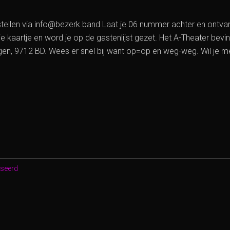
stellen via info@bezerk.band Laat je 06 nummer achter en ontvan
je kaartje en word je op de gastenlijst gezet. Het A-Theater bevin
ngen, 9712 BD. Wees er snel bij want op=op en weg-weg. Wil je m
ER
DDIERENDAG
iseerd
ER
NGEN
MBEESTEN