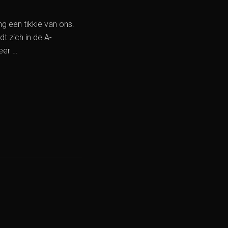
g een tikkie van ons.
dt zich in de A-
eer …