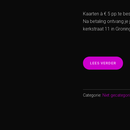
Kaarten à € 5 pp.te be
Na betaling ontvang je 
kerkstraat 11 in Groni
“4
LEES VERDER
OKTOB
WEREL
IN
HET
A-
Categorie:
Niet gecategor
THEAT
GRONI
VANAF
20
UUR:
PODIU