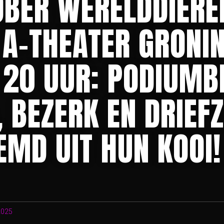
OBER WERELDDIER
T A-THEATER GRONI
 20 UUR: PODIUMB
 BEZERK EN DRIEF
EMD UIT HUN KOOI!
2025