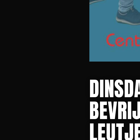
DINSD
BEVRI
LEUTJE