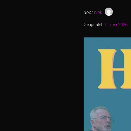
door
niek
Geüpdatet:
11 mei 2026