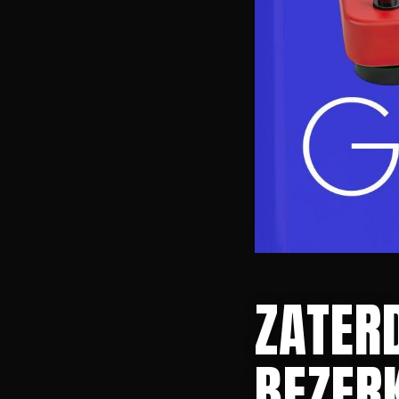
ZATER
BEZERK