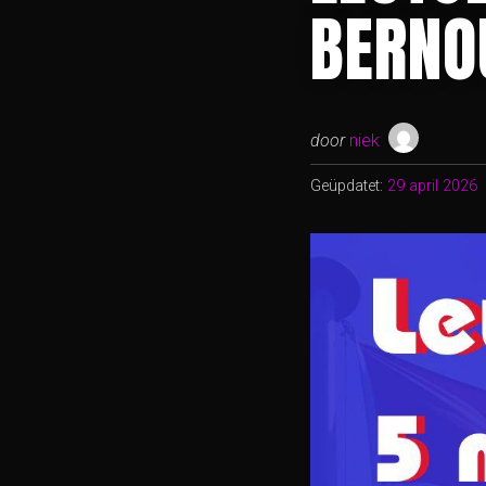
BERNOU
door
niek
Geüpdatet:
29 april 2026