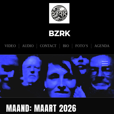
BZRK
VIDEO
AUDIO
CONTACT
BIO
FOTO’S
AGENDA
MAAND:
MAART 2026