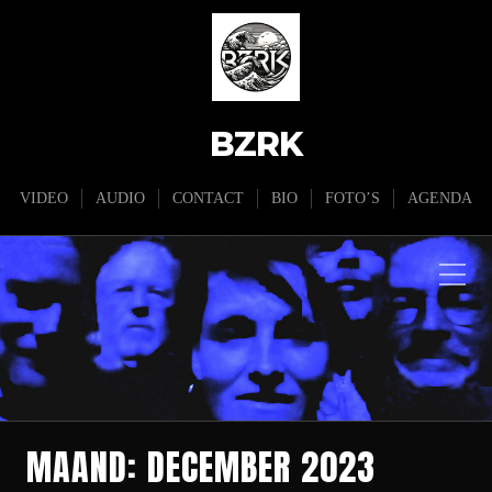
BZRK
VIDEO
AUDIO
CONTACT
BIO
FOTO’S
AGENDA
MAAND:
DECEMBER 2023