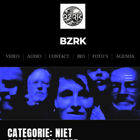
BZRK
VIDEO
AUDIO
CONTACT
BIO
FOTO’S
AGENDA
CATEGORIE:
NIET