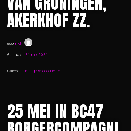
VAN GRONINGEN,
AKERKHOF ZZ.
door
niek
Geplaatst:
31 mei 2024
Categorie:
Niet gecategoriseerd
25 MEI IN BC47
BORGERCOMPAGNI