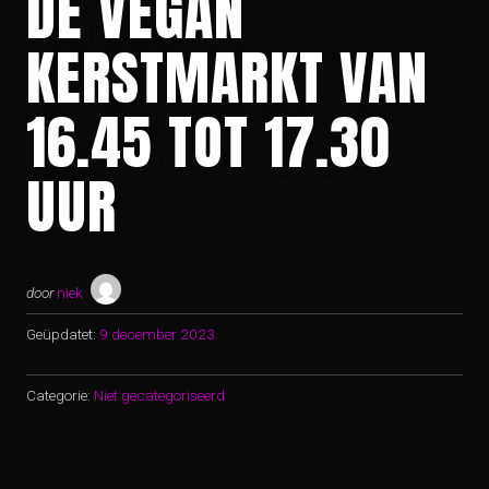
DE VEGAN
KERSTMARKT VAN
16.45 TOT 17.30
UUR
door
niek
Geüpdatet:
9 december 2023
Categorie:
Niet gecategoriseerd