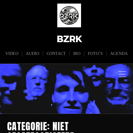
BZRK
VIDEO
AUDIO
CONTACT
BIO
FOTO’S
AGENDA
CATEGORIE:
NIET